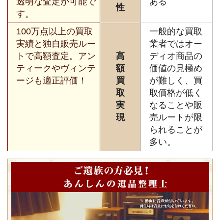
透明な査定が可能で
ある
性
す。
100万点以上の買取
一般的な買取
実績と独自販売ルー
業者ではオー
トで高額査定。アン
高
ディオ商品の
ティークやヴィンテ
額
価値の見極め
ージも適正評価！
買
が難しく、買
取
取価格が低く
実
なることや販
現
売ルートが限
られることが
多い。