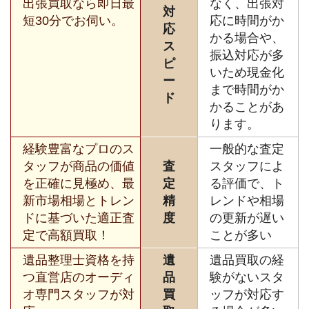
出張買取なら即日最
なく、出張対
対
短30分でお伺い。
応に時間がか
応
かる場合や、
ス
振込対応が多
ピ
いため現金化
ー
まで時間がか
ド
かることがあ
ります。
経験豊富なプロのス
一般的な査定
タッフが商品の価値
査
スタッフによ
を正確に見極め、最
定
る評価で、ト
新市場相場とトレン
精
レンドや相場
ドに基づいた適正査
度
の更新が遅い
定で高額買取！
ことが多い
遺品整理士資格を持
遺
遺品買取の経
つ直営店のオーディ
品
験がないスタ
オ専門スタッフが対
買
ッフが対応す