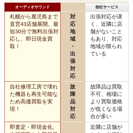
オーディオサウンド
他社サービス
札幌から鹿児島まで
対
出張対応が遅
直営43店舗展開。最
応
く、近隣に店
短30分で無料出張対
地
舗がないこと
応し、即日現金買
域
もあり、対応
取！
・
地域が限られ
出
ている
張
対
応
自社修理工房で壊れ
故
故障品は買取
た機器も再生可能な
障
不可、相場に
ため高価買取を実
品
より買取価格
現！
対
が低くなる場
応
合が多い
即査定・即現金化、
近隣に店舗が