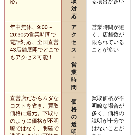
応。
取
る場合が多い
対
応
年中無休、9:00～
ア
営業時間が短
20:30の営業時間で
ク
く、店舗数が
電話対応、全国直営
セ
限られている
43店舗展開でどこで
ス
ことが多い
もアクセス可能！
・
営
業
時
間
直営店だからムダな
買取価格が不
価
コストを省き、買取
明瞭な場合が
格
価格に還元。下取り
多く、価格の
の
のように価格が不明
説明が十分で
透
瞭ではなく、明確で
はないことが
明