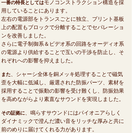
モノコンストラクション構造を採
一番の特長としては
用していることにあります。
左右の電源部をトランスごとに独立、プリント基板
上の配置もブロックで分離することでセパレーショ
ンを改善しました。
さらに電子制御系＆ビデオ系の回路をオーディオ系
の電源より供給することで互いの干渉を防止し、そ
れぞれへの影響を抑えました。
、シャーシ全体を銅メッキ処理することで磁気
また
歪を大幅に低減し、厳選された防振パーツ、素材を
採用することで振動の影響を受け難くし、防振効果
を高めながらより素直なサウンドを実現しました。
、鳴らすサウンドにはパイオニアらしく
その証拠に
ダイナミックで澄んだ濃い音をリッチな厚みと共に
前のめりに届けてくれる力があります。