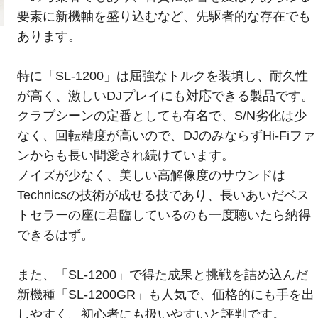
要素に新機軸を盛り込むなど、先駆者的な存在でも
あります。
特に「SL-1200」は屈強なトルクを装填し、耐久性
が高く、激しいDJプレイにも対応できる製品です。
クラブシーンの定番としても有名で、S/N劣化は少
なく、回転精度が高いので、DJのみならずHi-Fiファ
ンからも長い間愛され続けています。
ノイズが少なく、美しい高解像度のサウンドは
Technicsの技術が成せる技であり、長いあいだベス
トセラーの座に君臨しているのも一度聴いたら納得
できるはず。
また、「SL-1200」で得た成果と挑戦を詰め込んだ
新機種「SL-1200GR」も人気で、価格的にも手を出
しやすく、初心者にも扱いやすいと評判です。