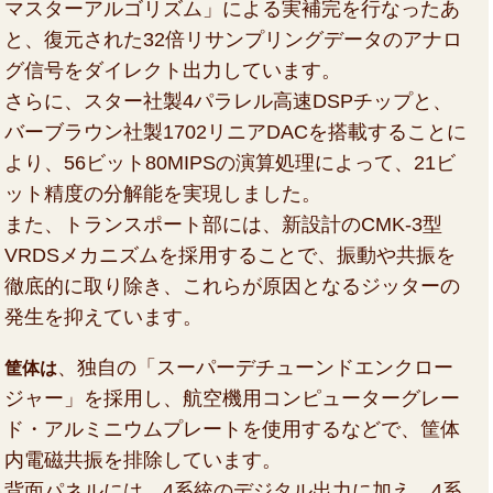
マスターアルゴリズム」による実補完を行なったあ
と、復元された32倍リサンプリングデータのアナロ
グ信号をダイレクト出力しています。
さらに、スター社製4パラレル高速DSPチップと、
バーブラウン社製1702リニアDACを搭載することに
より、56ビット80MIPSの演算処理によって、21ビ
ット精度の分解能を実現しました。
また、トランスポート部には、新設計のCMK-3型
VRDSメカニズムを採用することで、振動や共振を
徹底的に取り除き、これらが原因となるジッターの
発生を抑えています。
、独自の「スーパーデチューンドエンクロー
筐体は
ジャー」を採用し、航空機用コンピューターグレー
ド・アルミニウムプレートを使用するなどで、筐体
内電磁共振を排除しています。
背面パネルには、4系統のデジタル出力に加え、4系