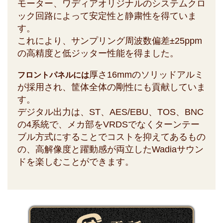
モーター、ワディアオリジナルのシステムクロ
ック回路によって安定性と静粛性を得ていま
す。
これにより、サンプリング周波数偏差±25ppm
の高精度と低ジッター性能を得ました。
厚さ16mmのソリッドアルミ
フロントパネルには
が採用され、筐体全体の剛性にも貢献していま
す。
デジタル出力は、ST、AES/EBU、TOS、BNC
の4系統で、メカ部をVRDSでなくターンテー
ブル方式にすることでコストを抑えてあるもの
の、高解像度と躍動感が両立したWadiaサウン
ドを楽しむことができます。