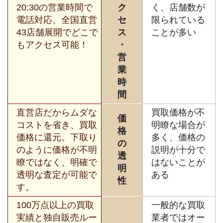
20:30の営業時間で
ク
く、店舗数が
電話対応、全国直営
セ
限られている
43店舗展開でどこで
ス
ことが多い
もアクセス可能！
・
営
業
時
間
直営店だからムダな
買取価格が不
価
コストを省き、買取
明瞭な場合が
格
価格に還元。下取り
多く、価格の
の
のように価格が不明
説明が十分で
透
瞭ではなく、明確で
はないことが
明
透明な査定が可能で
ある
性
す。
100万点以上の買取
一般的な買取
実績と独自販売ルー
業者ではオー