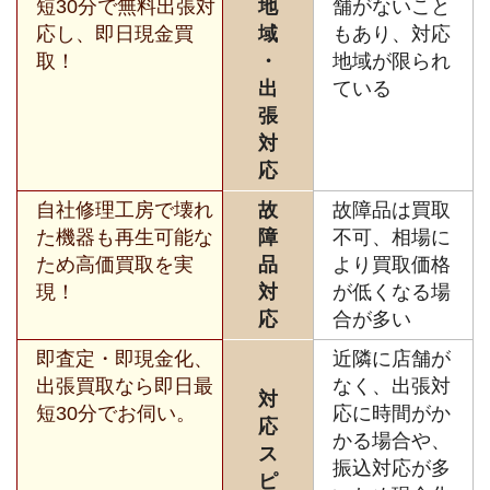
短30分で無料出張対
地
舗がないこと
応し、即日現金買
域
もあり、対応
取！
・
地域が限られ
出
ている
張
対
応
自社修理工房で壊れ
故
故障品は買取
た機器も再生可能な
障
不可、相場に
ため高価買取を実
品
より買取価格
現！
対
が低くなる場
応
合が多い
即査定・即現金化、
近隣に店舗が
出張買取なら即日最
なく、出張対
対
短30分でお伺い。
応に時間がか
応
かる場合や、
ス
振込対応が多
ピ