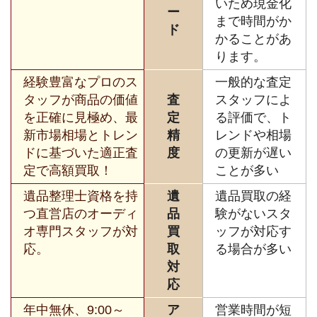
いため現金化
ー
まで時間がか
ド
かることがあ
ります。
経験豊富なプロのス
一般的な査定
タッフが商品の価値
査
スタッフによ
を正確に見極め、最
定
る評価で、ト
新市場相場とトレン
精
レンドや相場
ドに基づいた適正査
度
の更新が遅い
定で高額買取！
ことが多い
遺品整理士資格を持
遺
遺品買取の経
つ直営店のオーディ
品
験がないスタ
オ専門スタッフが対
買
ッフが対応す
応。
取
る場合が多い
対
応
年中無休、9:00～
ア
営業時間が短