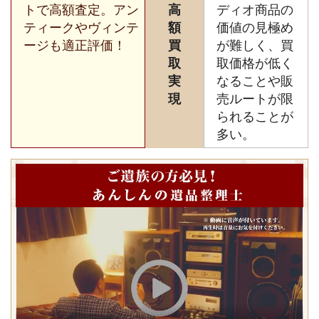
トで高額査定。アン
高
ディオ商品の
ティークやヴィンテ
額
価値の見極め
ージも適正評価！
買
が難しく、買
取
取価格が低く
実
なることや販
現
売ルートが限
られることが
多い。