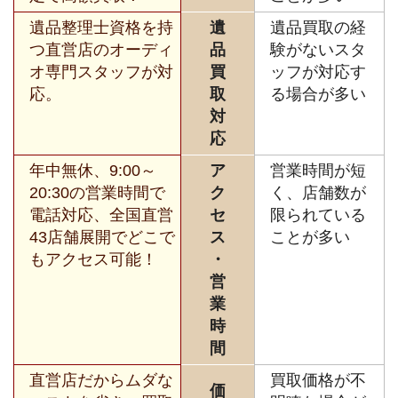
遺品整理士資格を持
遺
遺品買取の経
つ直営店のオーディ
品
験がないスタ
オ専門スタッフが対
買
ッフが対応す
応。
取
る場合が多い
対
応
年中無休、9:00～
ア
営業時間が短
20:30の営業時間で
ク
く、店舗数が
電話対応、全国直営
セ
限られている
43店舗展開でどこで
ス
ことが多い
もアクセス可能！
・
営
業
時
間
直営店だからムダな
買取価格が不
価