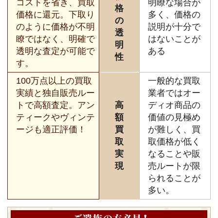
コストを省き、買取
明瞭な場合が
格
価格に還元。下取り
多く、価格の
の
のように価格が不明
説明が十分で
透
瞭ではなく、明確で
はないことが
明
透明な査定が可能で
ある
性
す。
100万点以上の買取
一般的な買取
実績と独自販売ルー
業者ではオー
トで高額査定。アン
高
ディオ商品の
ティークやヴィンテ
額
価値の見極め
ージも適正評価！
買
が難しく、買
取
取価格が低く
実
なることや販
現
売ルートが限
られることが
多い。