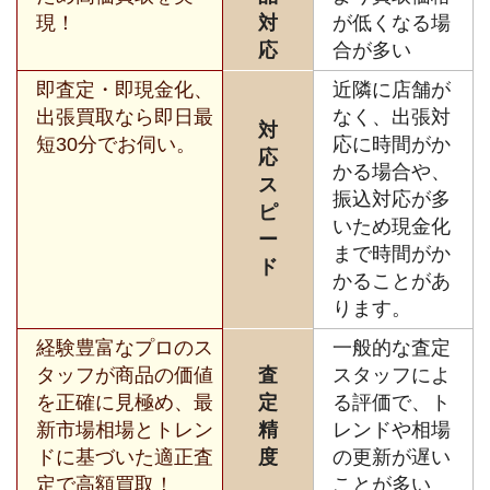
現！
対
が低くなる場
応
合が多い
即査定・即現金化、
近隣に店舗が
出張買取なら即日最
なく、出張対
対
短30分でお伺い。
応に時間がか
応
かる場合や、
ス
振込対応が多
ピ
いため現金化
ー
まで時間がか
ド
かることがあ
ります。
経験豊富なプロのス
一般的な査定
タッフが商品の価値
査
スタッフによ
を正確に見極め、最
定
る評価で、ト
新市場相場とトレン
精
レンドや相場
ドに基づいた適正査
度
の更新が遅い
定で高額買取！
ことが多い