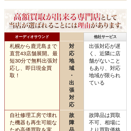
オーディオサウンド
他社サービス
札幌から鹿児島まで
対
出張対応が遅
直営43店舗展開。最
応
く、近隣に店
短30分で無料出張対
地
舗がないこと
応し、即日現金買
域
もあり、対応
取！
・
地域が限られ
出
ている
張
対
応
自社修理工房で壊れ
故
故障品は買取
た機器も再生可能な
障
不可、相場に
ため高価買取を実
品
より買取価格