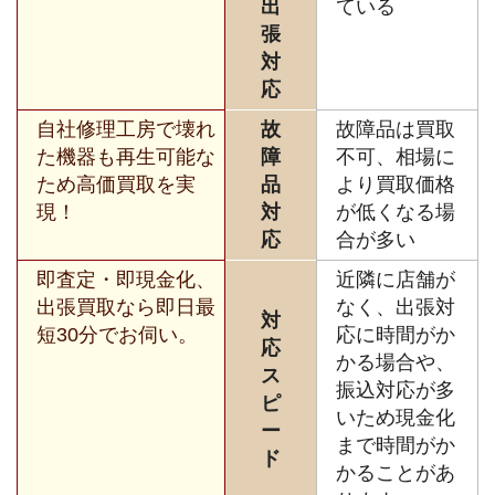
出
ている
張
対
応
自社修理工房で壊れ
故
故障品は買取
た機器も再生可能な
障
不可、相場に
ため高価買取を実
品
より買取価格
現！
対
が低くなる場
応
合が多い
即査定・即現金化、
近隣に店舗が
出張買取なら即日最
なく、出張対
対
短30分でお伺い。
応に時間がか
応
かる場合や、
ス
振込対応が多
ピ
いため現金化
ー
まで時間がか
ド
かることがあ