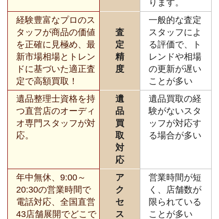
ります。
経験豊富なプロのス
一般的な査定
タッフが商品の価値
査
スタッフによ
を正確に見極め、最
定
る評価で、ト
新市場相場とトレン
精
レンドや相場
ドに基づいた適正査
度
の更新が遅い
定で高額買取！
ことが多い
遺品整理士資格を持
遺
遺品買取の経
つ直営店のオーディ
品
験がないスタ
オ専門スタッフが対
買
ッフが対応す
応。
取
る場合が多い
対
応
年中無休、9:00～
ア
営業時間が短
20:30の営業時間で
ク
く、店舗数が
電話対応、全国直営
セ
限られている
43店舗展開でどこで
ス
ことが多い