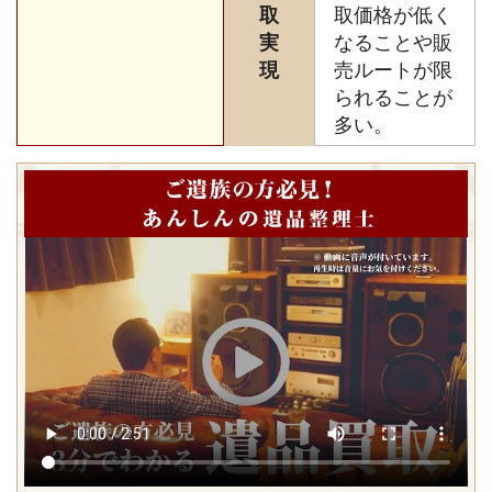
取
取価格が低く
実
なることや販
現
売ルートが限
られることが
多い。