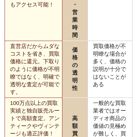
もアクセス可能！
・
営
業
時
間
直営店だからムダな
買取価格が不
価
コストを省き、買取
明瞭な場合が
格
価格に還元。下取り
多く、価格の
の
のように価格が不明
説明が十分で
透
瞭ではなく、明確で
はないことが
明
透明な査定が可能で
ある
性
す。
100万点以上の買取
一般的な買取
実績と独自販売ルー
業者ではオー
トで高額査定。アン
高
ディオ商品の
ティークやヴィンテ
額
価値の見極め
ージも適正評価！
買
が難しく、買