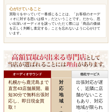
心がけていること
買取りをやっていて一番感じることは、「お客様のオーデ
ィオに対する思いは様々」だということです。だから、思
い出深いオーディオを譲っていただく際には「商品の価値
を正しく判断し査定する」ことを忘れないように心がけて
います。
オーディオサウンド
他社サービス
札幌から鹿児島まで
対
出張対応が遅
直営43店舗展開。最
応
く、近隣に店
短30分で無料出張対
地
舗がないこと
応し、即日現金買
域
もあり、対応
取！
・
地域が限られ