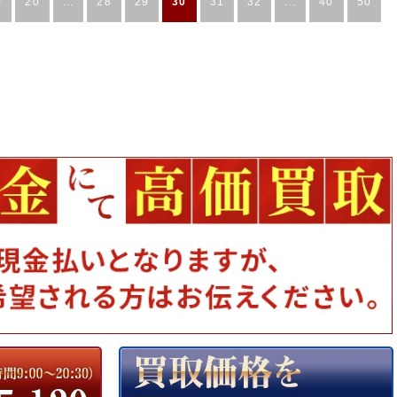
0
20
...
28
29
30
31
32
...
40
50