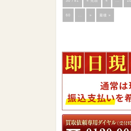
30 / 81
« 先頭
«
...
1
60
...
»
最後 »