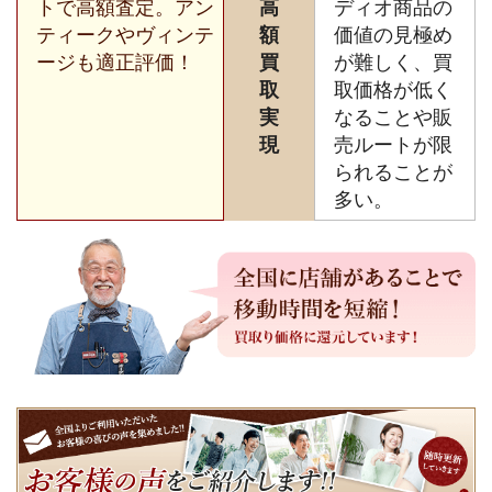
トで高額査定。アン
高
ディオ商品の
ティークやヴィンテ
額
価値の見極め
ージも適正評価！
買
が難しく、買
取
取価格が低く
実
なることや販
現
売ルートが限
られることが
多い。