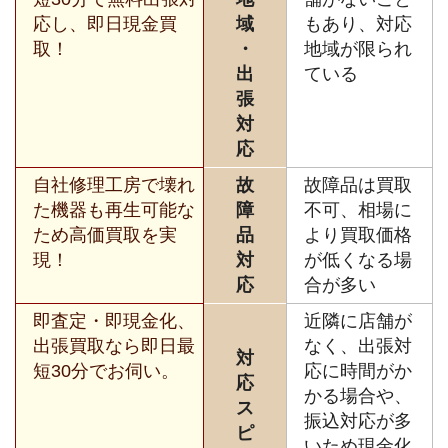
応し、即日現金買
域
もあり、対応
取！
・
地域が限られ
出
ている
張
対
応
自社修理工房で壊れ
故
故障品は買取
た機器も再生可能な
障
不可、相場に
ため高価買取を実
品
より買取価格
現！
対
が低くなる場
応
合が多い
即査定・即現金化、
近隣に店舗が
出張買取なら即日最
なく、出張対
対
短30分でお伺い。
応に時間がか
応
かる場合や、
ス
振込対応が多
ピ
いため現金化