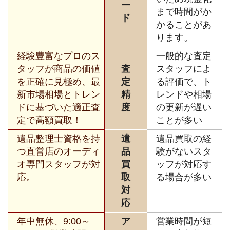
ー
まで時間がか
ド
かることがあ
ります。
経験豊富なプロのス
一般的な査定
タッフが商品の価値
査
スタッフによ
を正確に見極め、最
定
る評価で、ト
新市場相場とトレン
精
レンドや相場
ドに基づいた適正査
度
の更新が遅い
定で高額買取！
ことが多い
遺品整理士資格を持
遺
遺品買取の経
つ直営店のオーディ
品
験がないスタ
オ専門スタッフが対
買
ッフが対応す
応。
取
る場合が多い
対
応
年中無休、9:00～
ア
営業時間が短