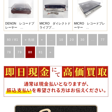
DENON レコードプ
MICRO ダイレクトド
MICRO レコードプレ
レーヤー …
ライブプ…
ーヤー …
80 / 81
« 先頭
«
...
10
20
30
...
77
78
79
80
81
»