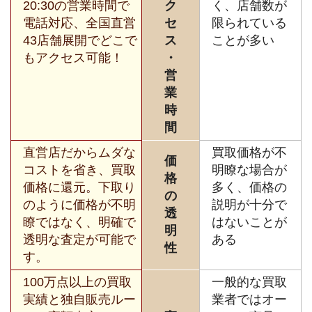
20:30の営業時間で
ク
く、店舗数が
電話対応、全国直営
セ
限られている
43店舗展開でどこで
ス
ことが多い
もアクセス可能！
・
営
業
時
間
直営店だからムダな
買取価格が不
価
コストを省き、買取
明瞭な場合が
格
価格に還元。下取り
多く、価格の
の
のように価格が不明
説明が十分で
透
瞭ではなく、明確で
はないことが
明
透明な査定が可能で
ある
性
す。
100万点以上の買取
一般的な買取
実績と独自販売ルー
業者ではオー