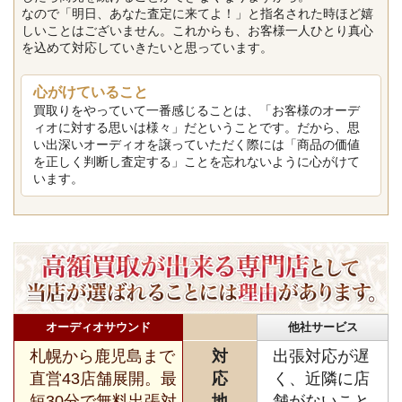
なので「明日、あなた査定に来てよ！」と指名された時ほど嬉
しいことはございません。これからも、お客様一人ひとり真心
を込めて対応していきたいと思っています。
心がけていること
買取りをやっていて一番感じることは、「お客様のオーデ
ィオに対する思いは様々」だということです。だから、思
い出深いオーディオを譲っていただく際には「商品の価値
を正しく判断し査定する」ことを忘れないように心がけて
います。
オーディオサウンド
他社サービス
札幌から鹿児島まで
対
出張対応が遅
直営43店舗展開。最
応
く、近隣に店
短30分で無料出張対
地
舗がないこと