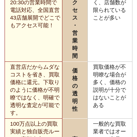
20:30の営業時間で
ク
く、店舗数が
電話対応、全国直営
セ
限られている
43店舗展開でどこで
ス
ことが多い
もアクセス可能！
・
営
業
時
間
直営店だからムダな
買取価格が不
価
コストを省き、買取
明瞭な場合が
格
価格に還元。下取り
多く、価格の
の
のように価格が不明
説明が十分で
透
瞭ではなく、明確で
はないことが
明
透明な査定が可能で
ある
性
す。
100万点以上の買取
一般的な買取
実績と独自販売ルー
業者ではオー