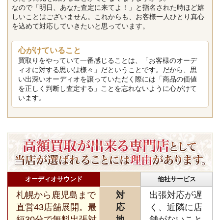
なので「明日、あなた査定に来てよ！」と指名された時ほど嬉
しいことはございません。これからも、お客様一人ひとり真心
を込めて対応していきたいと思っています。
心がけていること
買取りをやっていて一番感じることは、「お客様のオーデ
ィオに対する思いは様々」だということです。だから、思
い出深いオーディオを譲っていただく際には「商品の価値
を正しく判断し査定する」ことを忘れないように心がけて
います。
オーディオサウンド
他社サービス
札幌から鹿児島まで
対
出張対応が遅
直営43店舗展開。最
応
く、近隣に店
短30分で無料出張対
地
舗がないこと