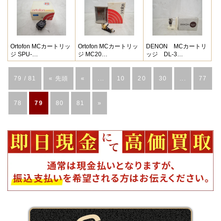
Ortofon MCカートリッ
Ortofon MCカートリッ
DENON MCカートリ
ジ SPU-…
ジ MC20…
ッジ DL-3…
79 / 81
« 先頭
«
...
10
20
30
...
77
78
79
80
81
»