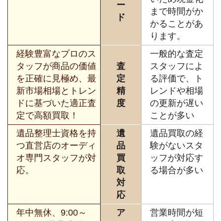
ー
まで時間がか
ド
かることがあ
ります。
経験豊富なプロのス
一般的な査定
タッフが商品の価値
査
スタッフによ
を正確に見極め、最
定
る評価で、ト
新市場相場とトレン
精
レンドや相場
ドに基づいた適正査
度
の更新が遅い
定で高額買取！
ことが多い
遺品整理士資格を持
遺
遺品買取の経
つ直営店のオーディ
品
験がないスタ
オ専門スタッフが対
買
ッフが対応す
応。
取
る場合が多い
対
応
年中無休、9:00～
ア
営業時間が短