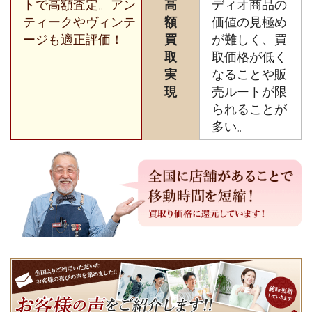
トで高額査定。アン
高
ディオ商品の
ティークやヴィンテ
額
価値の見極め
ージも適正評価！
買
が難しく、買
取
取価格が低く
実
なることや販
現
売ルートが限
られることが
多い。