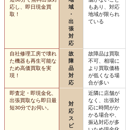
応し、即日現金買
域
もあり、対応
取！
・
地域が限られ
出
ている
張
対
応
自社修理工房で壊れ
故
故障品は買取
た機器も再生可能な
障
不可、相場に
ため高価買取を実
品
より買取価格
現！
対
が低くなる場
応
合が多い
即査定・即現金化、
近隣に店舗が
出張買取なら即日最
なく、出張対
対
短30分でお伺い。
応に時間がか
応
かる場合や、
ス
振込対応が多
ピ
いため現金化