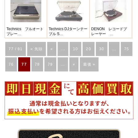
Technics フルオート
Technics DJターンテー
DENON レコードプ
プレー…
ブル S…
レーヤー …
77 / 81
« 先頭
«
...
10
20
30
...
75
76
77
78
79
...
»
最後 »