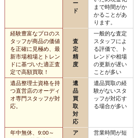
ー
まで時間がか
ド
かることがあ
ります。
経験豊富なプロのス
一般的な査定
タッフが商品の価値
査
スタッフによ
を正確に見極め、最
定
る評価で、ト
新市場相場とトレン
精
レンドや相場
ドに基づいた適正査
度
の更新が遅い
定で高額買取！
ことが多い
遺品整理士資格を持
遺
遺品買取の経
つ直営店のオーディ
品
験がないスタ
オ専門スタッフが対
買
ッフが対応す
応。
取
る場合が多い
対
応
年中無休、9:00～
ア
営業時間が短