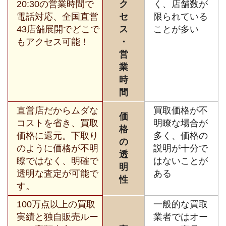
20:30の営業時間で
ク
く、店舗数が
電話対応、全国直営
セ
限られている
43店舗展開でどこで
ス
ことが多い
もアクセス可能！
・
営
業
時
間
直営店だからムダな
買取価格が不
価
コストを省き、買取
明瞭な場合が
格
価格に還元。下取り
多く、価格の
の
のように価格が不明
説明が十分で
透
瞭ではなく、明確で
はないことが
明
透明な査定が可能で
ある
性
す。
100万点以上の買取
一般的な買取
実績と独自販売ルー
業者ではオー