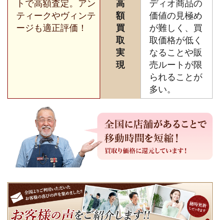
トで高額査定。アン
高
ディオ商品の
ティークやヴィンテ
額
価値の見極め
ージも適正評価！
買
が難しく、買
取
取価格が低く
実
なることや販
現
売ルートが限
られることが
多い。