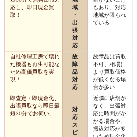
応し、即日現金買
域
もあり、対応
取！
・
地域が限られ
出
ている
張
対
応
自社修理工房で壊れ
故
故障品は買取
た機器も再生可能な
障
不可、相場に
ため高価買取を実
品
より買取価格
現！
対
が低くなる場
応
合が多い
即査定・即現金化、
近隣に店舗が
出張買取なら即日最
なく、出張対
対
短30分でお伺い。
応に時間がか
応
かる場合や、
ス
振込対応が多
ピ
いため現金化