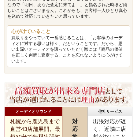
なので「明日、あなた査定に来てよ！」と指名された時ほど嬉
しいことはございません。これからも、お客様一人ひとり真心
を込めて対応していきたいと思っています。
心がけていること
買取りをやっていて一番感じることは、「お客様のオーデ
ィオに対する思いは様々」だということです。だから、思
い出深いオーディオを譲っていただく際には「商品の価値
を正しく判断し査定する」ことを忘れないように心がけて
います。
オーディオサウンド
他社サービス
札幌から鹿児島まで
対
出張対応が遅
直営43店舗展開。最
応
く、近隣に店
短30分で無料出張対
地
舗がないこと