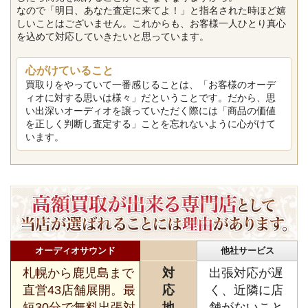
なので「明日、あなた査定に来てよ！」と指名された時ほど嬉
しいことはございません。これからも、お客様一人ひとり真心
を込めて対応していきたいと思っています。
心がけていること
買取りをやっていて一番感じることは、「お客様のオーデ
ィオに対する思いは様々」だということです。だから、思
い出深いオーディオを譲っていただく際には「商品の価値
を正しく判断し査定する」ことを忘れないように心がけて
います。
オーディオサウンド
他社サービス
札幌から鹿児島まで
対
出張対応が遅
直営43店舗展開。最
応
く、近隣に店
短30分で無料出張対
地
舗がないこと