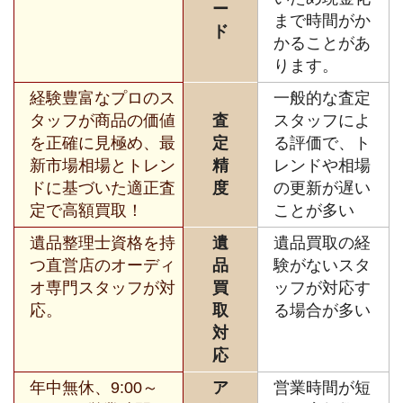
ー
まで時間がか
ド
かることがあ
ります。
経験豊富なプロのス
一般的な査定
タッフが商品の価値
査
スタッフによ
を正確に見極め、最
定
る評価で、ト
新市場相場とトレン
精
レンドや相場
ドに基づいた適正査
度
の更新が遅い
定で高額買取！
ことが多い
遺品整理士資格を持
遺
遺品買取の経
つ直営店のオーディ
品
験がないスタ
オ専門スタッフが対
買
ッフが対応す
応。
取
る場合が多い
対
応
年中無休、9:00～
ア
営業時間が短