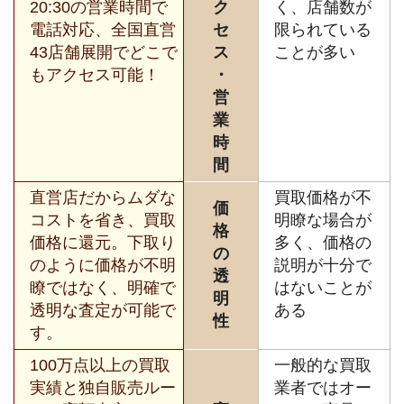
20:30の営業時間で
ク
く、店舗数が
電話対応、全国直営
セ
限られている
43店舗展開でどこで
ス
ことが多い
もアクセス可能！
・
営
業
時
間
直営店だからムダな
買取価格が不
価
コストを省き、買取
明瞭な場合が
格
価格に還元。下取り
多く、価格の
の
のように価格が不明
説明が十分で
透
瞭ではなく、明確で
はないことが
明
透明な査定が可能で
ある
性
す。
100万点以上の買取
一般的な買取
実績と独自販売ルー
業者ではオー