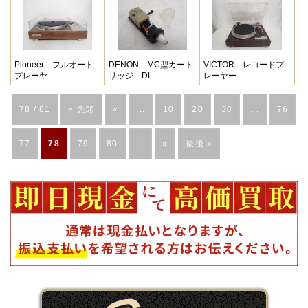
Pioneer フルオート
DENON MC型カート
VICTOR レコードプ
プレーヤ…
リッジ DL…
レーヤー…
78 / 81
« 先頭
«
...
10
20
30
...
76
77
78
79
80
...
»
最後 »