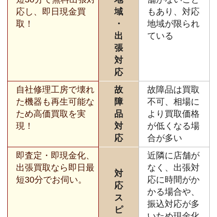
応し、即日現金買
域
もあり、対応
取！
・
地域が限られ
出
ている
張
対
応
自社修理工房で壊れ
故
故障品は買取
た機器も再生可能な
障
不可、相場に
ため高価買取を実
品
より買取価格
現！
対
が低くなる場
応
合が多い
即査定・即現金化、
近隣に店舗が
出張買取なら即日最
なく、出張対
対
短30分でお伺い。
応に時間がか
応
かる場合や、
ス
振込対応が多
ピ
いため現金化