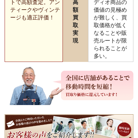
トで高額査定。アン
高
ディオ商品の
ティークやヴィンテ
額
価値の見極め
ージも適正評価！
買
が難しく、買
取
取価格が低く
実
なることや販
現
売ルートが限
られることが
多い。