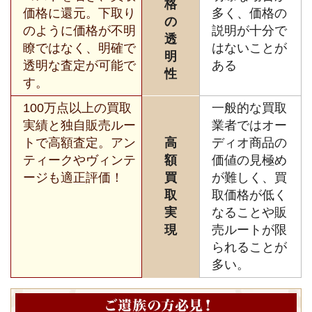
格
価格に還元。下取り
多く、価格の
の
のように価格が不明
説明が十分で
透
瞭ではなく、明確で
はないことが
明
透明な査定が可能で
ある
性
す。
100万点以上の買取
一般的な買取
実績と独自販売ルー
業者ではオー
トで高額査定。アン
高
ディオ商品の
ティークやヴィンテ
額
価値の見極め
ージも適正評価！
買
が難しく、買
取
取価格が低く
実
なることや販
現
売ルートが限
られることが
多い。