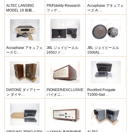
ALTEC LANSING
FR/Fidelity-Research
Accuphase アキュフェ
MODEL 19 前期…
フィデ…
ーズ A-…
Accuphase アキュフェ
JBL ジェイビーエル
JBL ジェイビーエル
ーズ C-…
2450J ド…
1500AL …
DIATONE ダイアトー
PIONEER/EXCLUSIVE
Rockford Fosgate
ン ダイヤ…
パイオニ…
T1000-4ad …
GROUND ZERO GZPA
LUXMAN 真空管/管球
ALTEC