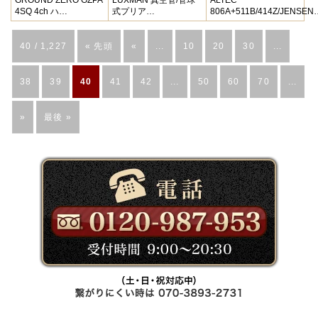
4SQ 4ch ハ…
式プリア…
806A+511B/414Z/JENSEN
40 / 1,227
« 先頭
«
...
10
20
30
...
38
39
40
41
42
...
50
60
70
...
»
最後 »