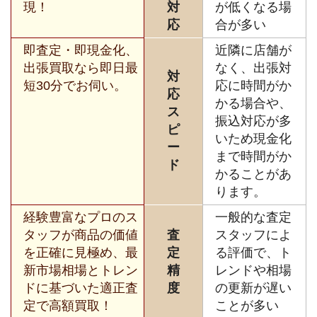
現！
対
が低くなる場
応
合が多い
即査定・即現金化、
近隣に店舗が
出張買取なら即日最
なく、出張対
対
短30分でお伺い。
応に時間がか
応
かる場合や、
ス
振込対応が多
ピ
いため現金化
ー
まで時間がか
ド
かることがあ
ります。
経験豊富なプロのス
一般的な査定
タッフが商品の価値
査
スタッフによ
を正確に見極め、最
定
る評価で、ト
新市場相場とトレン
精
レンドや相場
ドに基づいた適正査
度
の更新が遅い
定で高額買取！
ことが多い