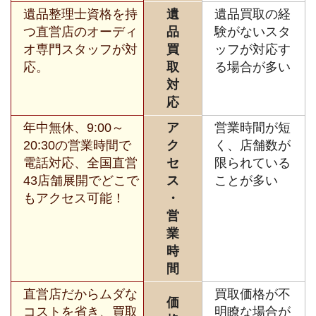
遺品整理士資格を持
遺
遺品買取の経
つ直営店のオーディ
品
験がないスタ
オ専門スタッフが対
買
ッフが対応す
応。
取
る場合が多い
対
応
年中無休、9:00～
ア
営業時間が短
20:30の営業時間で
ク
く、店舗数が
電話対応、全国直営
セ
限られている
43店舗展開でどこで
ス
ことが多い
もアクセス可能！
・
営
業
時
間
直営店だからムダな
買取価格が不
価
コストを省き、買取
明瞭な場合が