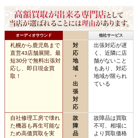
オーディオサウンド
他社サービス
札幌から鹿児島まで
対
出張対応が遅
直営43店舗展開。最
応
く、近隣に店
短30分で無料出張対
地
舗がないこと
応し、即日現金買
域
もあり、対応
取！
・
地域が限られ
出
ている
張
対
応
自社修理工房で壊れ
故
故障品は買取
た機器も再生可能な
障
不可、相場に
ため高価買取を実
品
より買取価格