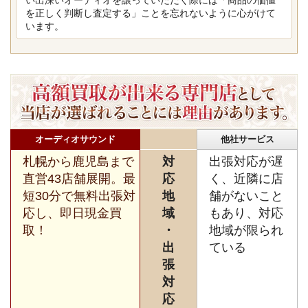
を正しく判断し査定する」ことを忘れないように心がけて
います。
オーディオサウンド
他社サービス
札幌から鹿児島まで
対
出張対応が遅
直営43店舗展開。最
応
く、近隣に店
短30分で無料出張対
地
舗がないこと
応し、即日現金買
域
もあり、対応
取！
・
地域が限られ
出
ている
張
対
応