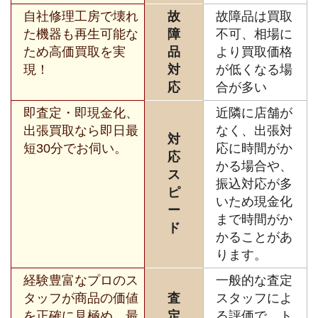
自社修理工房で壊れ
故
故障品は買取
た機器も再生可能な
障
不可、相場に
ため高価買取を実
品
より買取価格
現！
対
が低くなる場
応
合が多い
即査定・即現金化、
近隣に店舗が
出張買取なら即日最
なく、出張対
対
短30分でお伺い。
応に時間がか
応
かる場合や、
ス
振込対応が多
ピ
いため現金化
ー
まで時間がか
ド
かることがあ
ります。
経験豊富なプロのス
一般的な査定
タッフが商品の価値
査
スタッフによ
を正確に見極め、最
定
る評価で、ト