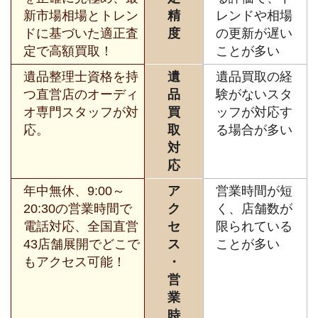
新市場相場とトレン
精
レンドや相場
ドに基づいた適正査
度
の更新が遅い
定で高額買取！
ことが多い
遺品整理士資格を持
遺
遺品買取の経
つ直営店のオーディ
品
験がないスタ
オ専門スタッフが対
買
ッフが対応す
応。
取
る場合が多い
対
応
年中無休、9:00～
ア
営業時間が短
20:30の営業時間で
ク
く、店舗数が
電話対応、全国直営
セ
限られている
43店舗展開でどこで
ス
ことが多い
もアクセス可能！
・
営
業
時