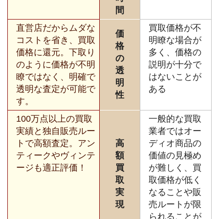
間
直営店だからムダな
買取価格が不
価
コストを省き、買取
明瞭な場合が
格
価格に還元。下取り
多く、価格の
の
のように価格が不明
説明が十分で
透
瞭ではなく、明確で
はないことが
明
透明な査定が可能で
ある
性
す。
100万点以上の買取
一般的な買取
実績と独自販売ルー
業者ではオー
トで高額査定。アン
高
ディオ商品の
ティークやヴィンテ
額
価値の見極め
ージも適正評価！
買
が難しく、買
取
取価格が低く
実
なることや販
現
売ルートが限
られることが