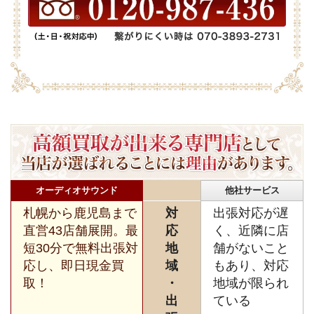
オーディオサウンド
他社サービス
札幌から鹿児島まで
対
出張対応が遅
直営43店舗展開。最
応
く、近隣に店
短30分で無料出張対
地
舗がないこと
応し、即日現金買
域
もあり、対応
取！
・
地域が限られ
出
ている