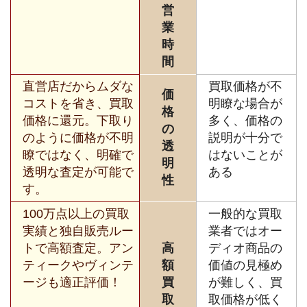
営
業
時
間
直営店だからムダな
買取価格が不
価
コストを省き、買取
明瞭な場合が
格
価格に還元。下取り
多く、価格の
の
のように価格が不明
説明が十分で
透
瞭ではなく、明確で
はないことが
明
透明な査定が可能で
ある
性
す。
100万点以上の買取
一般的な買取
実績と独自販売ルー
業者ではオー
トで高額査定。アン
高
ディオ商品の
ティークやヴィンテ
額
価値の見極め
ージも適正評価！
買
が難しく、買
取
取価格が低く