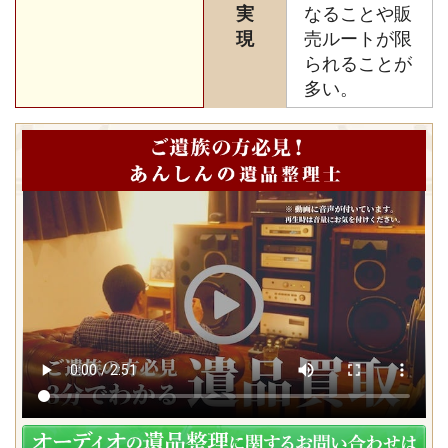
実
なることや販
現
売ルートが限
られることが
多い。