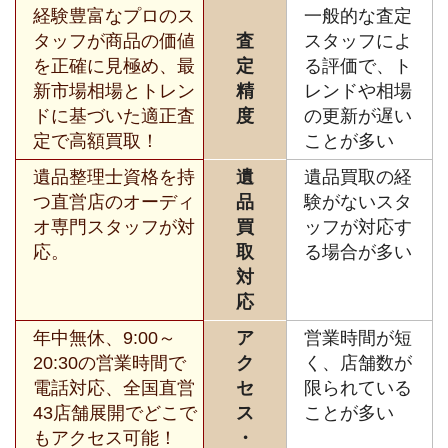
経験豊富なプロのス
一般的な査定
タッフが商品の価値
査
スタッフによ
を正確に見極め、最
定
る評価で、ト
新市場相場とトレン
精
レンドや相場
ドに基づいた適正査
度
の更新が遅い
定で高額買取！
ことが多い
遺品整理士資格を持
遺
遺品買取の経
つ直営店のオーディ
品
験がないスタ
オ専門スタッフが対
買
ッフが対応す
応。
取
る場合が多い
対
応
年中無休、9:00～
ア
営業時間が短
20:30の営業時間で
ク
く、店舗数が
電話対応、全国直営
セ
限られている
43店舗展開でどこで
ス
ことが多い
もアクセス可能！
・