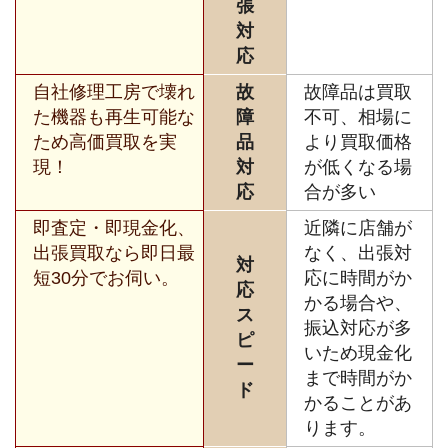
張
対
応
自社修理工房で壊れ
故
故障品は買取
た機器も再生可能な
障
不可、相場に
ため高価買取を実
品
より買取価格
現！
対
が低くなる場
応
合が多い
即査定・即現金化、
近隣に店舗が
出張買取なら即日最
なく、出張対
対
短30分でお伺い。
応に時間がか
応
かる場合や、
ス
振込対応が多
ピ
いため現金化
ー
まで時間がか
ド
かることがあ
ります。