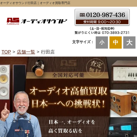
オーディオサウンド行田店｜オーディオ買取専門店
大
中
文字サイズ：
小
TOP
店舗一覧
行田店