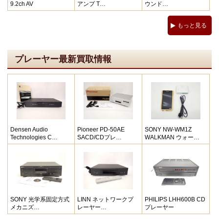
9.2ch AV
アンプ T…
ウンド…
もっと見る
プレーヤー最新買取情報
Densen Audio
Pioneer PD-50AE
SONY NW-WM1Z
Technologies C…
SACD/CDプレ…
WALKMAN ウォー…
SONY 光学系固定方式
LINN ネットワークプ
PHILIPS LHH600B CD
メカニズ…
レーヤー…
プレーヤー