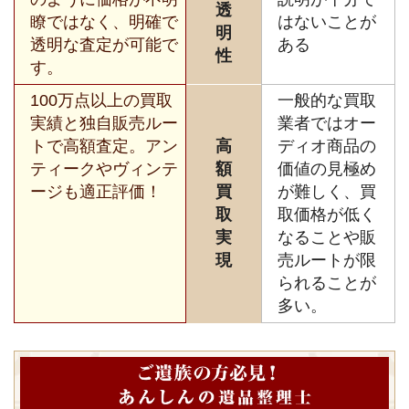
透
瞭ではなく、明確で
はないことが
明
透明な査定が可能で
ある
性
す。
100万点以上の買取
一般的な買取
実績と独自販売ルー
業者ではオー
トで高額査定。アン
高
ディオ商品の
ティークやヴィンテ
額
価値の見極め
ージも適正評価！
買
が難しく、買
取
取価格が低く
実
なることや販
現
売ルートが限
られることが
多い。