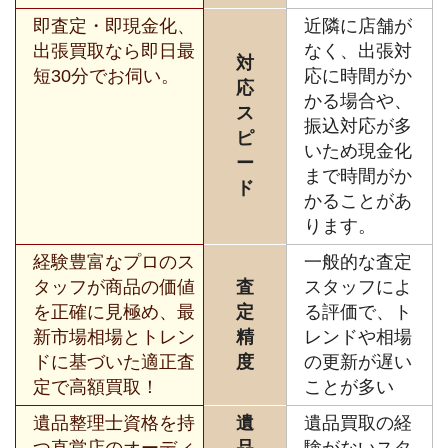
即査定・即現金化、
近隣に店舗が
出張買取なら即日最
なく、出張対
対
短30分でお伺い。
応に時間がか
応
かる場合や、
ス
振込対応が多
ピ
いため現金化
ー
まで時間がか
ド
かることがあ
ります。
経験豊富なプロのス
一般的な査定
タッフが商品の価値
査
スタッフによ
を正確に見極め、最
定
る評価で、ト
新市場相場とトレン
精
レンドや相場
ドに基づいた適正査
度
の更新が遅い
定で高額買取！
ことが多い
遺品整理士資格を持
遺
遺品買取の経
つ直営店のオーディ
品
験がないスタ