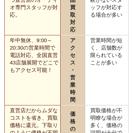
オ専門スタッフが対
買
ッフが対応す
応。
取
る場合が多い
対
応
年中無休、9:00～
ア
営業時間が短
20:30の営業時間で
ク
く、店舗数が
電話対応、全国直営
セ
限られている
43店舗展開でどこで
ス
ことが多い
もアクセス可能！
・
営
業
時
間
直営店だからムダな
買取価格が不
価
コストを省き、買取
明瞭な場合が
格
価格に還元。下取り
多く、価格の
の
のように価格が不明
説明が十分で