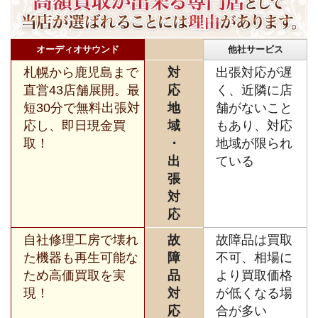
オーディオサウンド
他社サービス
札幌から鹿児島まで
対
出張対応が遅
直営43店舗展開。最
応
く、近隣に店
短30分で無料出張対
地
舗がないこと
応し、即日現金買
域
もあり、対応
取！
・
地域が限られ
出
ている
張
対
応
自社修理工房で壊れ
故
故障品は買取
た機器も再生可能な
障
不可、相場に
ため高価買取を実
品
より買取価格
現！
対
が低くなる場
応
合が多い