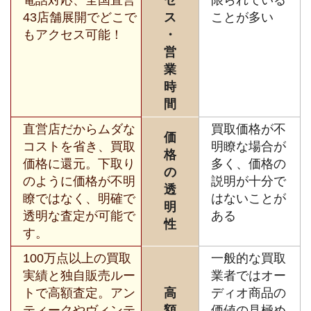
43店舗展開でどこで
ス
ことが多い
もアクセス可能！
・
営
業
時
間
直営店だからムダな
買取価格が不
価
コストを省き、買取
明瞭な場合が
格
価格に還元。下取り
多く、価格の
の
のように価格が不明
説明が十分で
透
瞭ではなく、明確で
はないことが
明
透明な査定が可能で
ある
性
す。
100万点以上の買取
一般的な買取
実績と独自販売ルー
業者ではオー
トで高額査定。アン
高
ディオ商品の
ティークやヴィンテ
額
価値の見極め