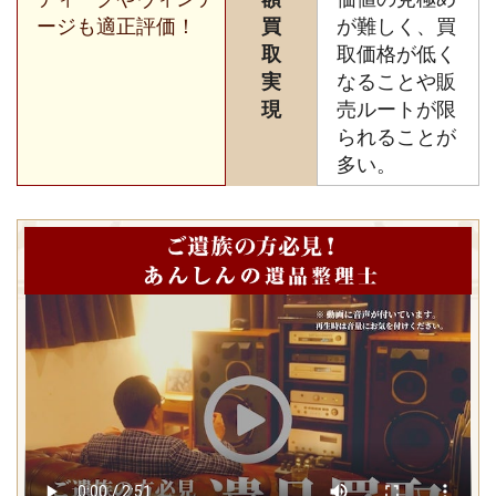
ージも適正評価！
買
が難しく、買
取
取価格が低く
実
なることや販
現
売ルートが限
られることが
多い。