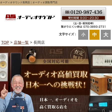
オーディオサウンド長岡店｜オーディオ買取専門店
大
中
文字サイズ：
小
TOP
店舗一覧
長岡店