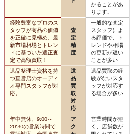
ド
かることがあ
ります。
経験豊富なプロのス
一般的な査定
タッフが商品の価値
査
スタッフによ
を正確に見極め、最
定
る評価で、ト
新市場相場とトレン
精
レンドや相場
ドに基づいた適正査
度
の更新が遅い
定で高額買取！
ことが多い
遺品整理士資格を持
遺
遺品買取の経
つ直営店のオーディ
品
験がないスタ
オ専門スタッフが対
買
ッフが対応す
応。
取
る場合が多い
対
応
年中無休、9:00～
ア
営業時間が短
20:30の営業時間で
ク
く、店舗数が
電話対応、全国直営
セ
限られている