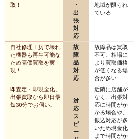
取！
・
地域が限られ
出
ている
張
対
応
自社修理工房で壊れ
故
故障品は買取
た機器も再生可能な
障
不可、相場に
ため高価買取を実
品
より買取価格
現！
対
が低くなる場
応
合が多い
即査定・即現金化、
近隣に店舗が
出張買取なら即日最
なく、出張対
対
短30分でお伺い。
応に時間がか
応
かる場合や、
ス
振込対応が多
ピ
いため現金化
ー
まで時間がか