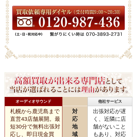
オーディオサウンド
他社サービス
札幌から鹿児島まで
対
出張対応が遅
直営43店舗展開。最
応
く、近隣に店
短30分で無料出張対
地
舗がないこと
応し、即日現金買
域
もあり、対応