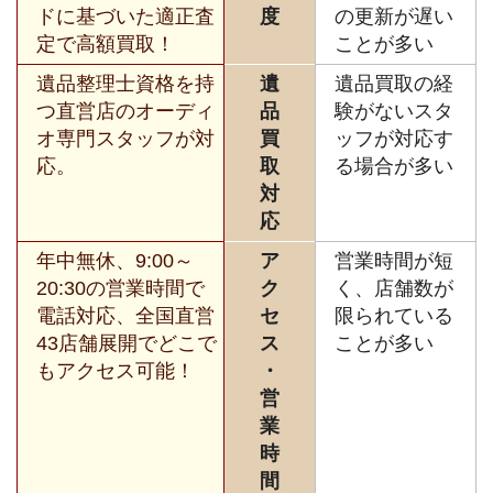
ドに基づいた適正査
度
の更新が遅い
定で高額買取！
ことが多い
遺品整理士資格を持
遺
遺品買取の経
つ直営店のオーディ
品
験がないスタ
オ専門スタッフが対
買
ッフが対応す
応。
取
る場合が多い
対
応
年中無休、9:00～
ア
営業時間が短
20:30の営業時間で
ク
く、店舗数が
電話対応、全国直営
セ
限られている
43店舗展開でどこで
ス
ことが多い
もアクセス可能！
・
営
業
時
間