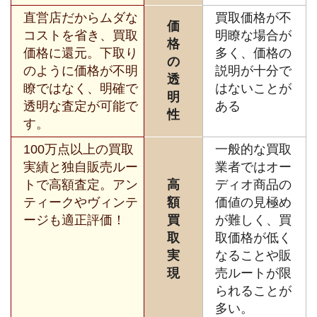
直営店だからムダな
買取価格が不
価
コストを省き、買取
明瞭な場合が
格
価格に還元。下取り
多く、価格の
の
のように価格が不明
説明が十分で
透
瞭ではなく、明確で
はないことが
明
透明な査定が可能で
ある
性
す。
100万点以上の買取
一般的な買取
実績と独自販売ルー
業者ではオー
トで高額査定。アン
高
ディオ商品の
ティークやヴィンテ
額
価値の見極め
ージも適正評価！
買
が難しく、買
取
取価格が低く
実
なることや販
現
売ルートが限
られることが
多い。