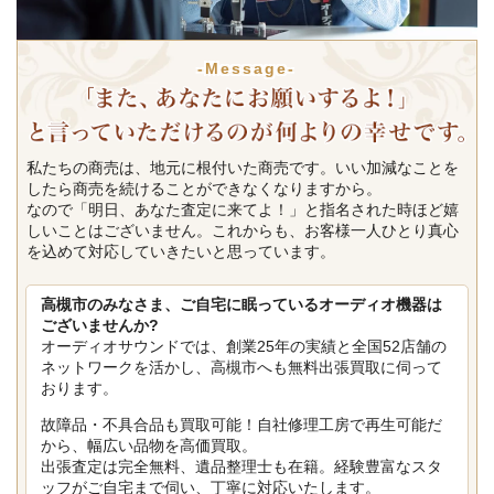
-Message-
私たちの商売は、地元に根付いた商売です。いい加減なことを
したら商売を続けることができなくなりますから。
なので「明日、あなた査定に来てよ！」と指名された時ほど嬉
しいことはございません。これからも、お客様一人ひとり真心
を込めて対応していきたいと思っています。
高槻市のみなさま、ご自宅に眠っているオーディオ機器は
ございませんか?
オーディオサウンドでは、創業25年の実績と全国52店舗の
ネットワークを活かし、高槻市へも無料出張買取に伺って
おります。
故障品・不具合品も買取可能！自社修理工房で再生可能だ
から、幅広い品物を高価買取。
出張査定は完全無料、遺品整理士も在籍。経験豊富なスタ
ッフがご自宅まで伺い、丁寧に対応いたします。