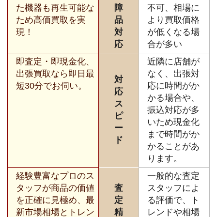
た機器も再生可能な
障
不可、相場に
ため高価買取を実
品
より買取価格
現！
対
が低くなる場
応
合が多い
即査定・即現金化、
近隣に店舗が
出張買取なら即日最
なく、出張対
対
短30分でお伺い。
応に時間がか
応
かる場合や、
ス
振込対応が多
ピ
いため現金化
ー
まで時間がか
ド
かることがあ
ります。
経験豊富なプロのス
一般的な査定
タッフが商品の価値
査
スタッフによ
を正確に見極め、最
定
る評価で、ト
新市場相場とトレン
精
レンドや相場