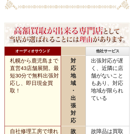
オーディオサウンド
他社サービス
札幌から鹿児島まで
対
出張対応が遅
直営43店舗展開。最
応
く、近隣に店
短30分で無料出張対
地
舗がないこと
応し、即日現金買
域
もあり、対応
取！
・
地域が限られ
出
ている
張
対
応
自社修理工房で壊れ
故
故障品は買取