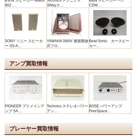
B＆W スピーカー Matrix
Technics テクニクス
B&W スピーカー ペア
802 …
3Wayス…
CDM…
SONY ソニー スピーカ
YAMAHA 3WAY 後面開放
Beat-Sonic カースピー
ー SS-A…
式フロ…
カー…
アンプ買取情報
PIONEER プリメインア
Technics ステレオパワー
BOSE パワーアンプ
ンプ SA…
アン…
FreeSpace…
プレーヤー買取情報