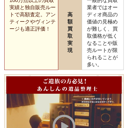
100万点以上の買取
一般的な買取
実績と独自販売ルー
業者ではオー
トで高額査定。アン
高
ディオ商品の
ティークやヴィンテ
額
価値の見極め
ージも適正評価！
買
が難しく、買
取
取価格が低く
実
なることや販
現
売ルートが限
られることが
多い。