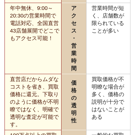
年中無休、9:00～
ア
営業時間が短
20:30の営業時間で
ク
く、店舗数が
電話対応、全国直営
セ
限られている
43店舗展開でどこで
ス
ことが多い
もアクセス可能！
・
営
業
時
間
直営店だからムダな
買取価格が不
価
コストを省き、買取
明瞭な場合が
格
価格に還元。下取り
多く、価格の
の
のように価格が不明
説明が十分で
透
瞭ではなく、明確で
はないことが
明
透明な査定が可能で
ある
性
す。