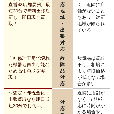
直営43店舗展開。最
応
く、近隣に店
短30分で無料出張対
地
舗がないこと
応し、即日現金買
域
もあり、対応
取！
・
地域が限られ
出
ている
張
対
応
自社修理工房で壊れ
故
故障品は買取
た機器も再生可能な
障
不可、相場に
ため高価買取を実
品
より買取価格
現！
対
が低くなる場
応
合が多い
即査定・即現金化、
近隣に店舗が
出張買取なら即日最
なく、出張対
対
短30分でお伺い。
応に時間がか
応
かる場合や、