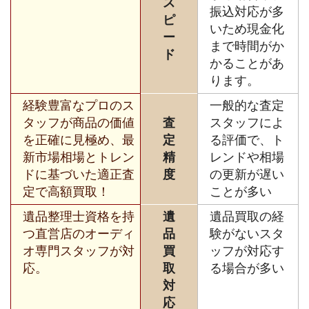
ス
振込対応が多
ピ
いため現金化
ー
まで時間がか
ド
かることがあ
ります。
経験豊富なプロのス
一般的な査定
タッフが商品の価値
査
スタッフによ
を正確に見極め、最
定
る評価で、ト
新市場相場とトレン
精
レンドや相場
ドに基づいた適正査
度
の更新が遅い
定で高額買取！
ことが多い
遺品整理士資格を持
遺
遺品買取の経
つ直営店のオーディ
品
験がないスタ
オ専門スタッフが対
買
ッフが対応す
応。
取
る場合が多い
対
応