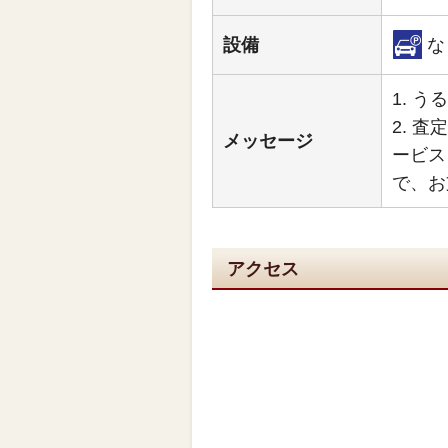
設備
な
1. 
2. 査
メッセージ
ービス
で、お
アクセス