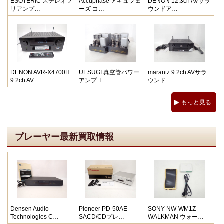
ESOTERIC ステレオプ
Accuphase アキュフェ
DENON 12.3ch AVサラ
リアンプ…
ーズ コ…
ウンドア…
DENON AVR-X4700H
UESUGI 真空管パワー
marantz 9.2ch AVサラ
9.2ch AV
アンプ T…
ウンド…
もっと見る
プレーヤー最新買取情報
Densen Audio
Pioneer PD-50AE
SONY NW-WM1Z
Technologies C…
SACD/CDプレ…
WALKMAN ウォー…