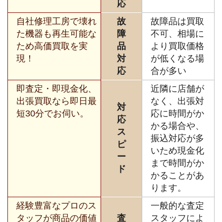
応
自社修理工房で壊れ
故
故障品は買取
た機器も再生可能な
障
不可、相場に
ため高価買取を実
品
より買取価格
現！
対
が低くなる場
応
合が多い
即査定・即現金化、
近隣に店舗が
出張買取なら即日最
なく、出張対
対
短30分でお伺い。
応に時間がか
応
かる場合や、
ス
振込対応が多
ピ
いため現金化
ー
まで時間がか
ド
かることがあ
ります。
経験豊富なプロのス
一般的な査定
タッフが商品の価値
査
スタッフによ