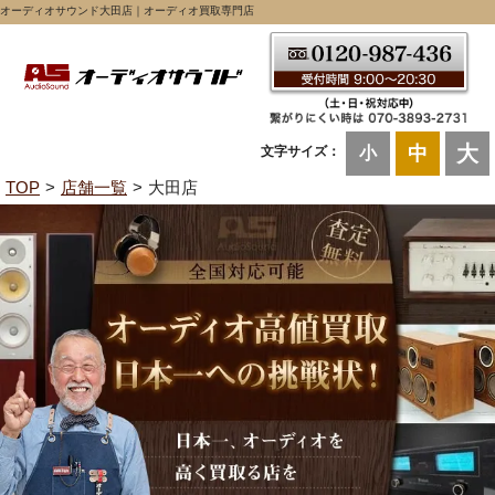
オーディオサウンド大田店｜オーディオ買取専門店
大
中
文字サイズ：
小
TOP
店舗一覧
大田店