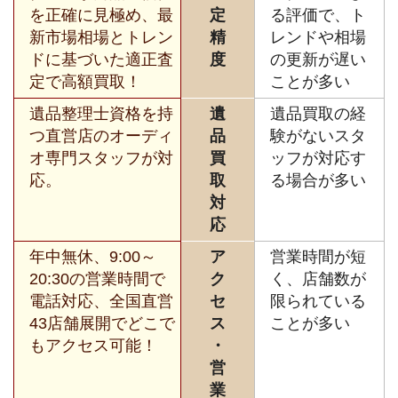
を正確に見極め、最
定
る評価で、ト
新市場相場とトレン
精
レンドや相場
ドに基づいた適正査
度
の更新が遅い
定で高額買取！
ことが多い
遺品整理士資格を持
遺
遺品買取の経
つ直営店のオーディ
品
験がないスタ
オ専門スタッフが対
買
ッフが対応す
応。
取
る場合が多い
対
応
年中無休、9:00～
ア
営業時間が短
20:30の営業時間で
ク
く、店舗数が
電話対応、全国直営
セ
限られている
43店舗展開でどこで
ス
ことが多い
もアクセス可能！
・
営
業