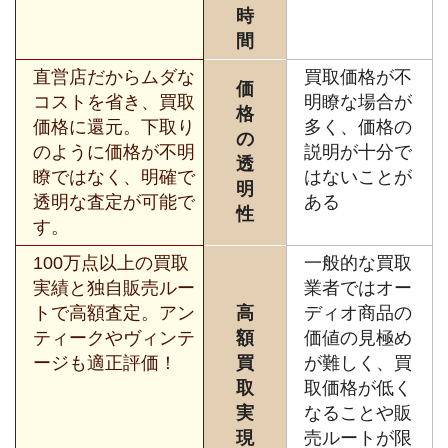
時
間
直営店だからムダな
買取価格が不
価
コストを省き、買取
明瞭な場合が
格
価格に還元。下取り
多く、価格の
の
のように価格が不明
説明が十分で
透
瞭ではなく、明確で
はないことが
明
透明な査定が可能で
ある
性
す。
100万点以上の買取
一般的な買取
実績と独自販売ルー
業者ではオー
トで高額査定。アン
高
ディオ商品の
ティークやヴィンテ
額
価値の見極め
ージも適正評価！
買
が難しく、買
取
取価格が低く
実
なることや販
現
売ルートが限