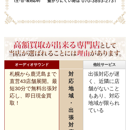
オーディオサウンド
他社サービス
札幌から鹿児島まで
対
出張対応が遅
直営43店舗展開。最
応
く、近隣に店
短30分で無料出張対
地
舗がないこと
応し、即日現金買
域
もあり、対応
取！
・
地域が限られ
出
ている
張
対