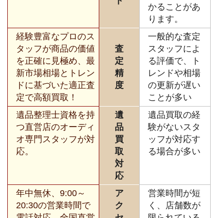
ド
かることがあ
ります。
経験豊富なプロのス
一般的な査定
タッフが商品の価値
査
スタッフによ
を正確に見極め、最
定
る評価で、ト
新市場相場とトレン
精
レンドや相場
ドに基づいた適正査
度
の更新が遅い
定で高額買取！
ことが多い
遺品整理士資格を持
遺
遺品買取の経
つ直営店のオーディ
品
験がないスタ
オ専門スタッフが対
買
ッフが対応す
応。
取
る場合が多い
対
応
年中無休、9:00～
ア
営業時間が短
20:30の営業時間で
ク
く、店舗数が
電話対応、全国直営
セ
限られている