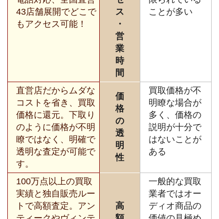
43店舗展開でどこで
ス
ことが多い
もアクセス可能！
・
営
業
時
間
直営店だからムダな
買取価格が不
価
コストを省き、買取
明瞭な場合が
格
価格に還元。下取り
多く、価格の
の
のように価格が不明
説明が十分で
透
瞭ではなく、明確で
はないことが
明
透明な査定が可能で
ある
性
す。
100万点以上の買取
一般的な買取
実績と独自販売ルー
業者ではオー
トで高額査定。アン
高
ディオ商品の
ティークやヴィンテ
額
価値の見極め