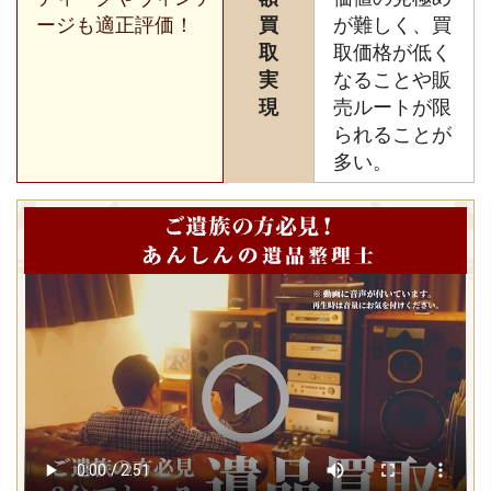
ージも適正評価！
買
が難しく、買
取
取価格が低く
実
なることや販
現
売ルートが限
られることが
多い。