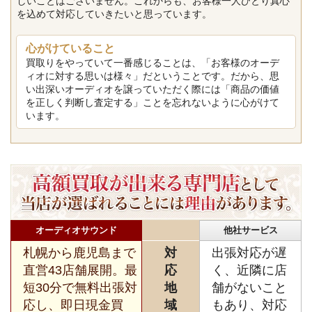
しいことはございません。これからも、お客様一人ひとり真心
を込めて対応していきたいと思っています。
心がけていること
買取りをやっていて一番感じることは、「お客様のオーデ
ィオに対する思いは様々」だということです。だから、思
い出深いオーディオを譲っていただく際には「商品の価値
を正しく判断し査定する」ことを忘れないように心がけて
います。
オーディオサウンド
他社サービス
札幌から鹿児島まで
対
出張対応が遅
直営43店舗展開。最
応
く、近隣に店
短30分で無料出張対
地
舗がないこと
応し、即日現金買
域
もあり、対応