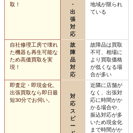
取！
・
地域が限られ
出
ている
張
対
応
自社修理工房で壊れ
故
故障品は買取
た機器も再生可能な
障
不可、相場に
ため高価買取を実
品
より買取価格
現！
対
が低くなる場
応
合が多い
即査定・即現金化、
近隣に店舗が
出張買取なら即日最
なく、出張対
対
短30分でお伺い。
応に時間がか
応
かる場合や、
ス
振込対応が多
ピ
いため現金化
ー
まで時間がか